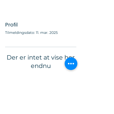
Profil
Tilmeldingsdato: 11. mar. 2025
Der er intet at vise her
endnu
Når dette medlem tilføjer
oplysninger om sig selv, kan du se
dem her.