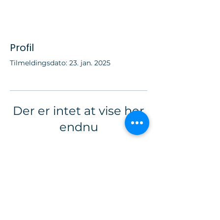
Profil
Tilmeldingsdato: 23. jan. 2025
Der er intet at vise her
endnu
Når dette medlem tilføjer
oplysninger om sig selv, kan du se
dem her.