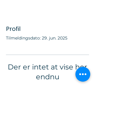
Profil
Tilmeldingsdato: 29. jun. 2025
Der er intet at vise her
endnu
Når dette medlem tilføjer
oplysninger om sig selv, kan du se
dem her.