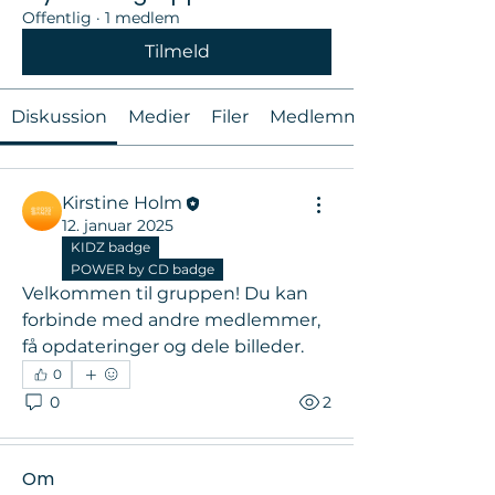
Offentlig
·
1 medlem
Tilmeld
Diskussion
Medier
Filer
Medlemmer
Kirstine Holm
12. januar 2025
KIDZ badge
POWER by CD badge
Velkommen til gruppen! Du kan 
forbinde med andre medlemmer, 
få opdateringer og dele billeder.
0
0
2
Om