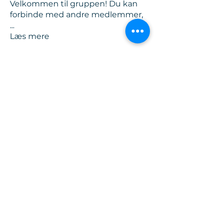
Velkommen til gruppen! Du kan
forbinde med andre medlemmer,
...
Læs mere
Medlemmer
Kirstine Holm
Følg
KIDZ badge
POWER by CD badge
Se alle medlemmer (1)