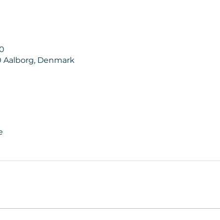
00
00 Aalborg, Denmark
e