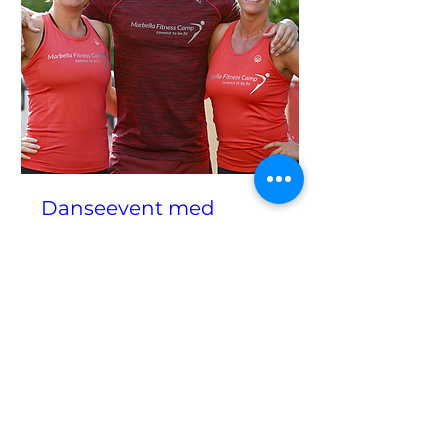
Danseevent med
Michael Olesen, Louise
Haugaard og Kirstine
Holm
søn. 27. apr.
Mere info
Detaljer